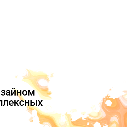
изайном
плексных