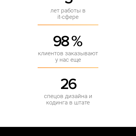
лет работы в
it-сфере
98 %
клиентов заказывают
у нас еще
26
спецов дизайна и
кодинга в штате